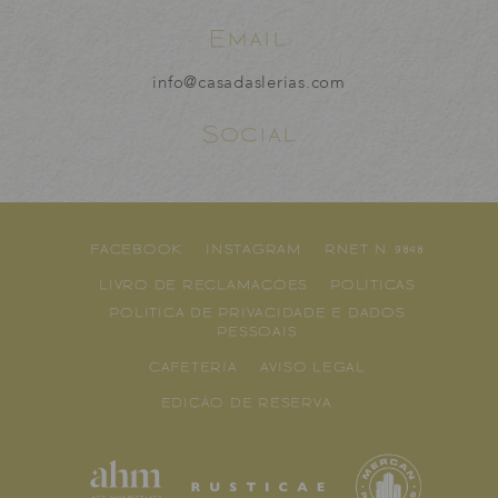
Email:
info@casadaslerias.com
Social
FACEBOOK
INSTAGRAM
RNET N. 9848
LIVRO DE RECLAMAÇÕES
POLÍTICAS
POLÍTICA DE PRIVACIDADE E DADOS
PESSOAIS
CAFETERIA
AVISO LEGAL
EDIÇÃO DE RESERVA