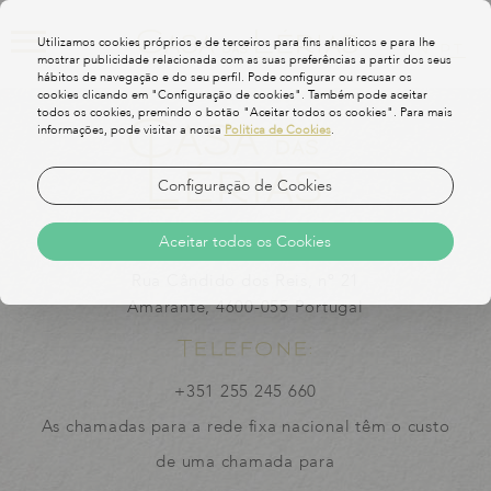
Utilizamos cookies próprios e de terceiros para fins analíticos e para lhe
EN
PT
mostrar publicidade relacionada com as suas preferências a partir dos seus
hábitos de navegação e do seu perfil. Pode configurar ou recusar os
cookies clicando em "Configuração de cookies". Também pode aceitar
todos os cookies, premindo o botão "Aceitar todos os cookies". Para mais
informações, pode visitar a nossa
Politica de Cookies
.
Configuração de Cookies
Contatos
Aceitar todos os Cookies
Rua Cândido dos Reis, nº 21
Amarante,
4600-055
Portugal
Telefone:
+351 255 245 660
As chamadas para a rede fixa nacional têm o custo
de uma chamada para